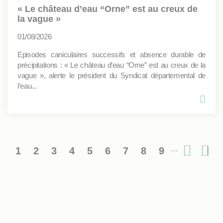
« Le château d’eau “Orne” est au creux de
la vague »
01/08/2026
Episodes caniculaires successifs et absence durable de
précipitations : « Le château d’eau “Orne” est au creux de la
vague », alerte le président du Syndicat départemental de
l’eau...
…
1
2
3
4
5
6
7
8
9
Pagination
Page
Page
Page
Page
Page
Page
Page
Page
Page
Page
De
courante
suiv
pa