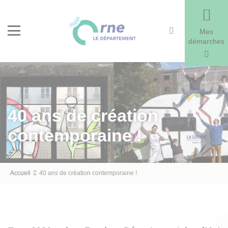
Recherche
Menu
Mes
démarches
40 ans de création
contemporaine !
Fil
Accueil
40 ans de création contemporaine !
d'Ariane