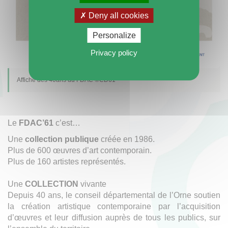
Deny all cookies
Personalize
Privacy policy
Affiche des 40ans du FDAC ©CD61
Le
FDAC’61
c’est…
Une
collection publique
créée en 1986.
Plus de 600 œuvres d’art contemporain.
Plus de 160 artistes représentés.
Une
COLLECTION
vivante
Depuis 40 ans, le conseil départemental de l’Orne soutien
la création artistique contemporaine par l’acquisition
d’œuvres et leur diffusion auprès de tous les publics, sur