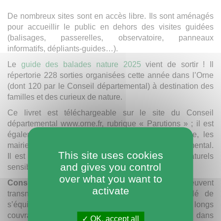
De nombreux sites sont en accès libre. Ils sont aménagés
pour accueillir le public en dehors des visites guidées
(balisages, passerelles, observatoire, panneaux
informatifs, dépliants-guides…).
Le
guide des balades nature 2025
vient de sortir ! Il
répertorie 228 sorties organisées cette année dans l’Orne
(dont 120 par le Conseil départemental) à destination des
familles et des curieux de nature.
Ce livret est téléchargeable sur le site du Conseil
départemental www.orne.fr, rubrique « Parutions » ; il est
également disponible dans les offices de tourisme, les
mairies, auprès des partenaires du Conseil départemental.
This site uses cookies
Il est disponible auprès du bureau des Espaces naturels
and gives you control
sensibles de l’Orne (02 33 81 61 53).
over what you want to
Conseils pratiques :
Pour éviter les tiques, qui peuvent
activate
transmettre la maladie de Lyme, il est conseillé de
s’équiper de chaussures fermées et vêtements longs
couvrant les bras et les jambes (rentrez le pantalon dans
OK, accept all