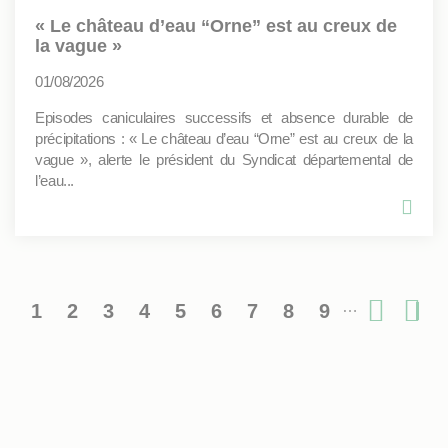
« Le château d’eau “Orne” est au creux de
la vague »
01/08/2026
Episodes caniculaires successifs et absence durable de
précipitations : « Le château d’eau “Orne” est au creux de la
vague », alerte le président du Syndicat départemental de
l’eau...
…
1
2
3
4
5
6
7
8
9
Pagination
Page
Page
Page
Page
Page
Page
Page
Page
Page
Page
De
courante
suiv
pa