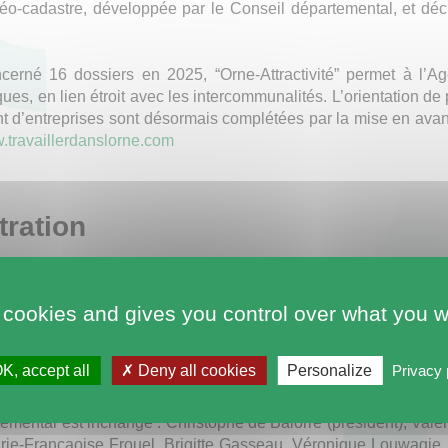
éo-cadastre, développée par le Conseil départemental, et déc
ncerné 16 dossiers en 2025, “Orne-Attractivité” permet à l’
ues, en lien étroit avec les intercommunalités. L’orientation de 
t d’entreprises sont désormais complétées par la mise en avant
travaillerdanslorne.com
tration
, le collège des représentants des communes et des intercommun
 cookies and gives you control over what you w
dier Bourban (Le Ménil-Broût), Pierre Couprit (Rânes), Alix 
lles), Jérôme Larchevêque (Ménil-Erreux), Eric Le Carv
du-Perche), Vincent Lebreton (Trun), Christelle Radenac (Sa
K, accept all
Deny all cookies
Personalize
Privacy 
e Mortagne-au-Perche).
emental est inchangé : Christophe de Balorre (président), Valér
rie-Françaoise Frouel, Brigitte Gasseau, Véronique Louwagie, J