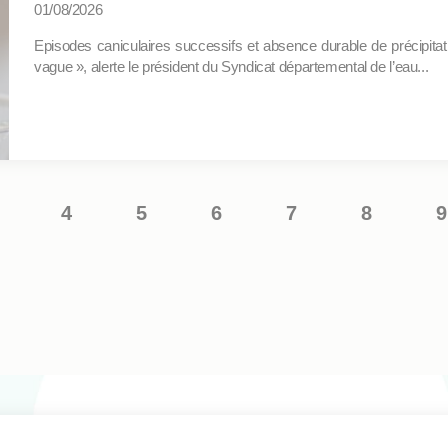
01/08/2026
Episodes caniculaires successifs et absence durable de précipitat
vague », alerte le président du Syndicat départemental de l’eau...
Pagination
4
5
6
7
8
9
Page
Page
Page
Page
Page
Page