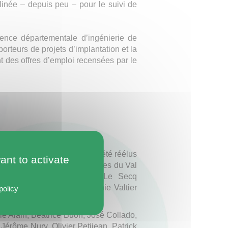
linée – depuis peu – pour le suivi de
Agence départementale d’ingénierie de
porteurs de projets d’implantation et la
 des offres d’emploi recensées par le
alités a été renouvelé. Ont été réélus
ant to activate
Dauger (Communauté de communes du Val
ennec (Bursard), Emmanuel Le Secq
blons-sur-Huisne), Virginie Valtier
policy
ie Alain, Béatrice Buon, José Collado,
érôme Nury, Olivier Petijean, Patrick