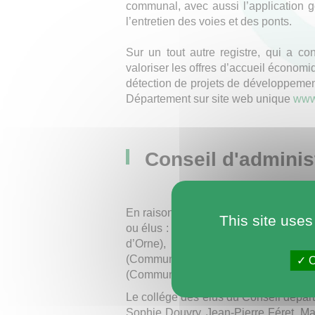
communal, avec aussi l’application g
l’entretien des voies et des ponts.
Sur un tout autre registre, qui a co
valoriser les offres d’accueil économiq
détection de projets de développemen
Département sur site web unique
www.
Conseil d'adminis
En raison du récent scrutin municipal
This site uses
ou élus : Thierry Aubin (Messei), Di
d’Orne), Agnès Laigre (Guerquesa
(Communauté de communes des Hauts-
O
(Communauté de communes du Pays d
Le collége des élus du Conseil départ
Sophie Douvry, Jean-Pierre Féret, Ma