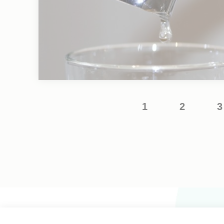
1
2
3
Page
Page
courante