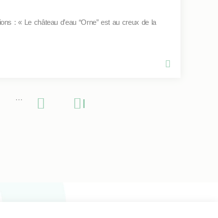
ions : « Le château d’eau “Orne” est au creux de la
…
Page
Page
Dernière
suivante
page