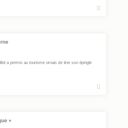
Orne
llet a permis au tourisme ornais de tirer son épingle
gue »