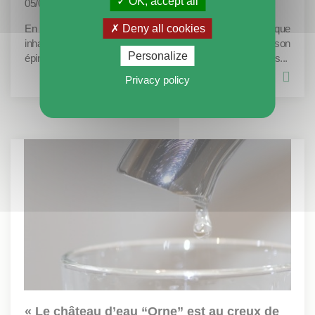
OK, accept all
05/08/2026
En dépit d’un contexte économique et météorologique
Deny all cookies
inhabituel, juillet a permis au tourisme ornais de tirer son
Personalize
épingle du jeu. Et août promet déjà de lui redonner de belles...
Privacy policy
« Le château d’eau “Orne” est au creux de