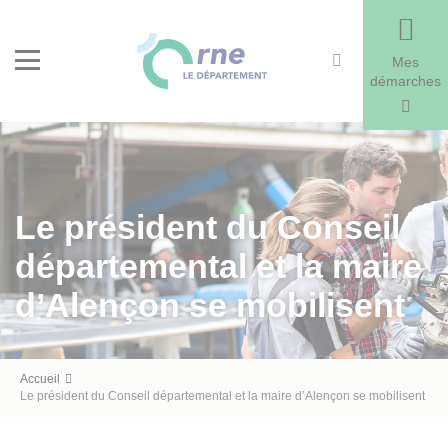
Recherche
Menu
Mes
démarches
Le président du Conseil
départemental et la maire
d’Alençon se mobilisent
Fil
Accueil
Le président du Conseil départemental et la maire d’Alençon se mobilisent
d'Ariane