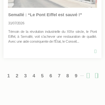
Semallé : “Le Pont Eiffel est sauvé !”
31/07/2026
Témoin de la révolution industrielle du XIXe siècle, le Pont
Eiffel, à Semallé, voit s’achever une restauration de qualité.
Avec une aide conséquente de l’État, le Conseil...
…
1
2
3
4
5
6
7
8
9
Pagination
Page
Page
Page
Page
Page
Page
Page
Page
Page
Page
De
courante
suiv
pa