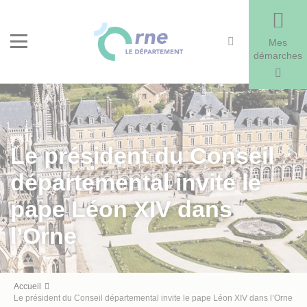
Recherche
Menu
Mes
démarches
Le président du Conseil
départemental invite le
pape Léon XIV dans
l’Orne
Fil
Accueil
Le président du Conseil départemental invite le pape Léon XIV dans l’Orne