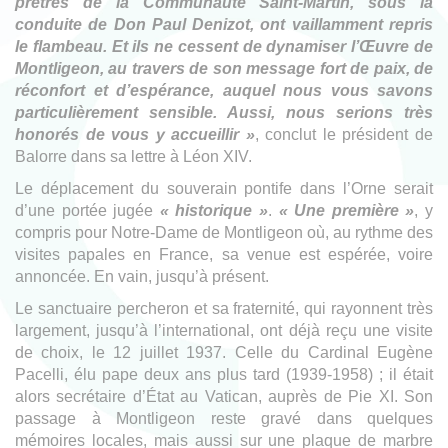
prêtres de la Communauté Saint-Martin, sous la
conduite de Don Paul Denizot, ont vaillamment repris
le flambeau. Et ils ne cessent de dynamiser l’Œuvre de
Montligeon, au travers de son message fort de paix, de
réconfort et d’espérance, auquel nous vous savons
particulièrement sensible. Aussi, nous serions très
honorés de vous y accueillir »
, conclut le président de
Balorre dans sa lettre à Léon XIV.
Le déplacement du souverain pontife dans l’Orne serait
d’une portée jugée
« historique »
.
« Une première »
, y
compris pour Notre-Dame de Montligeon où, au rythme des
visites papales en France, sa venue est espérée, voire
annoncée. En vain, jusqu’à présent.
Le sanctuaire percheron et sa fraternité, qui rayonnent très
largement, jusqu’à l’international, ont déjà reçu une visite
de choix, le 12 juillet 1937. Celle du Cardinal Eugène
Pacelli, élu pape deux ans plus tard (1939-1958) ; il était
alors secrétaire d’État au Vatican, auprès de Pie XI. Son
passage à Montligeon reste gravé dans quelques
mémoires locales, mais aussi sur une plaque de marbre