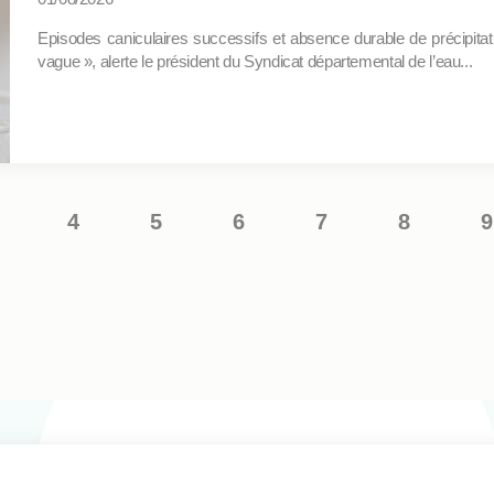
Episodes caniculaires successifs et absence durable de précipitat
vague », alerte le président du Syndicat départemental de l’eau...
Pagination
4
5
6
7
8
9
Page
Page
Page
Page
Page
Page