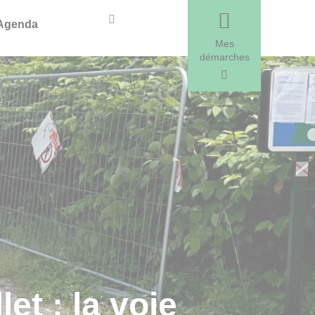
Recherche
Agenda
Mes
démarches
et : la voie