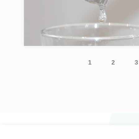
1
2
3
Page
Page
courante