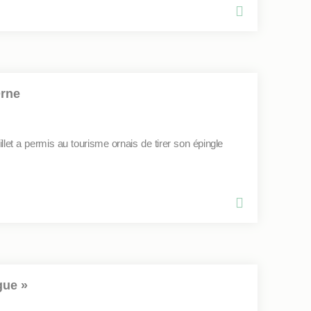
Orne
llet a permis au tourisme ornais de tirer son épingle
gue »