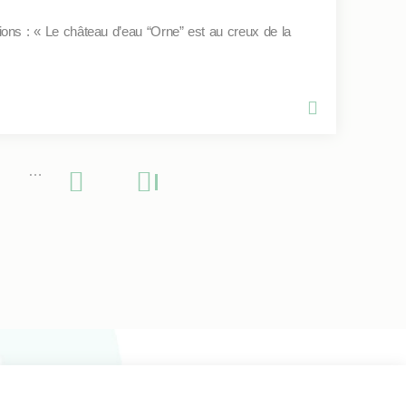
ions : « Le château d’eau “Orne” est au creux de la
…
Page
Page
Dernière
suivante
page