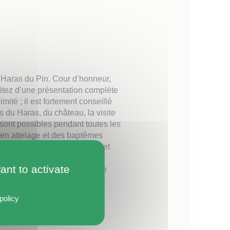
 Haras du Pin. Cour d’honneur,
fitez d’une présentation complète
ité ; il est fortement conseillé
 du Haras, du château, la visite
s sont possibles pendant toutes les
en attelage et des baptêmes
 au 30 septembre : 10h à 18h et
mé le 25 décembre et le 1er
ant to activate
ersonnes sur réservation toute
policy