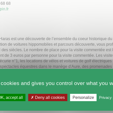
 68 68
in.fr
 Haras est une découverte de l’ensemble du coeur historique du
ection de voitures hippomobiles et parcours découverte, vous pro
l des siècles. Le nombre de place pour la visite commentée est lim
t de 3 euros par personne pour la visite commentée. Les visites
écurie n°1, les locations de vélos et voitures de golf électrique
e spectacles équestres dans le manège d'Aure, des promenades 
. Le Haras national du Pin est ouvert tous les jours du 01 avril
aires de 10h30 à 17h. Ouvert toute l'année sauf en janvier. Fer
 cookies and gives you control over what you w
s est ouvert de 11h00 à 16h00. Accueil Groupes à partir de 20 p
K, accept all
Deny all cookies
Personalize
Privacy 
ATIQUES