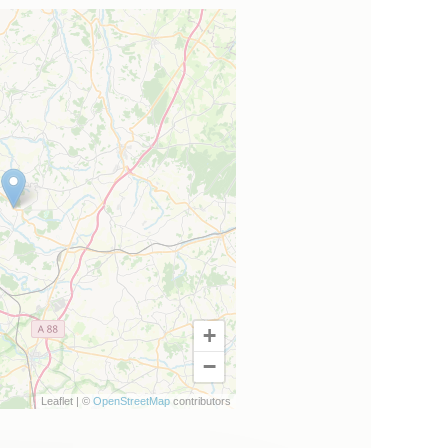
+
−
Leaflet | ©
OpenStreetMap
contributors