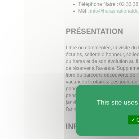
Téléphone filaire : 02 33 36
Mél :
info@harasnationaldup
PRÉSENTATION
Libre ou commentée, la visite du
écuries, sellerie d’honneur, coll
du haras et de son évolution au fi
de réserver à l'avance. Supplémen
libre du parcours découverte de l'
vacances scolaires. Les jours d
poneys sont proposés l'après-midi
pendant les petites vacances scol
This site uses
janvier. En basse saison, le hara
l'année.
O
INFORMATIONS PR