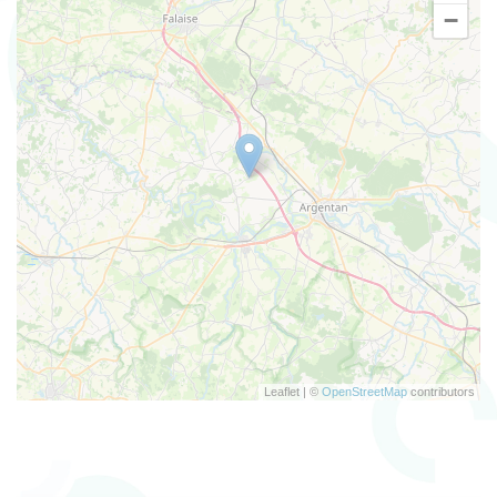
−
Leaflet | ©
OpenStreetMap
contributors