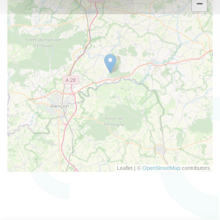
−
Leaflet | ©
OpenStreetMap
contributors