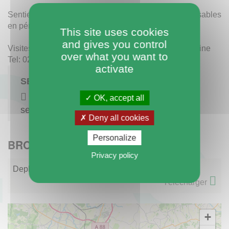
Sentier balisé ouvert toute l'année. Bottes indispensables
en période d'inondation.
This site uses cookies
and gives you control
Visites guidées: Parc naturel régional Normandie-Maine
over what you want to
Tel: 02 33 81 75 75
activate
SENTIERS DE DÉCOUVERTE
https://www.cirkwi.com/fr/circuit/683889-
OK, accept all
sentier-d-interpretation-en-foret-de-bourse
Deny all cookies
Personalize
BROCHURES
Privacy policy
Depliant-Foret-de-Bourse.pdf
Télécharger
+