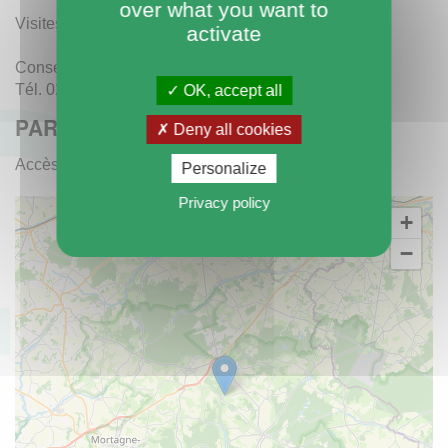
over what you want to
Visites guidées uniquement.
activate
Conservatoire d’espaces naturels de Normandie
Tél. 02 31 53 01 05
OK, accept all
PARKING
Deny all cookies
Accès Feings
Personalize
Privacy policy
+
−