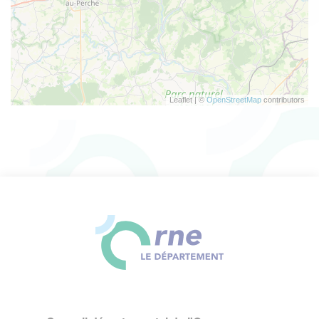
Leaflet | ©
OpenStreetMap
contributors