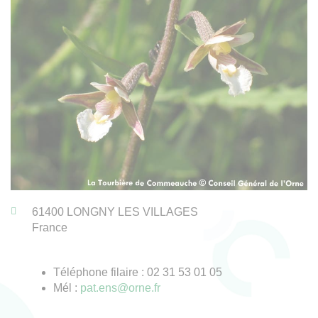
61400
LONGNY LES VILLAGES
France
Téléphone filaire : 02 31 53 01 05
Mél :
pat.ens@orne.fr