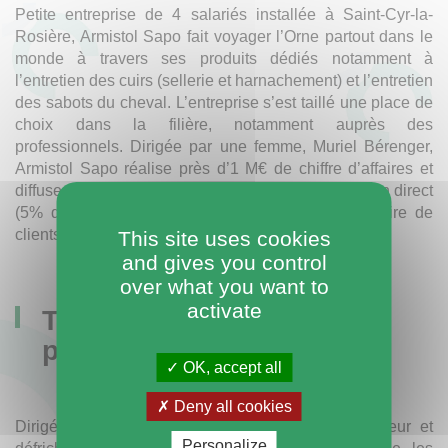
Petite entreprise de 4 salariés installée à Saint-Cyr-la-
Rosière, Armistol Sapo fait voyager l’Orne partout dans le
monde à travers ses produits dédiés notamment à
l’entretien des cuirs (sellerie et harnachement) et l’entretien
des sabots du cheval. L’entreprise s’est taillé une place de
choix dans la filière, notamment auprès des
professionnels. Dirigée par une femme, Muriel Bérenger,
Armistol Sapo réalise près d’1 M€ de chiffre d’affaires et
diffuse une partie de ses produits à l’étranger, soit en direct
(5% de son chiffre d’affaires) soit par l’intermédiaire de
clients revendeurs.
www.sapo-products.com
This site uses cookies
and gives you control
over what you want to
activate
Technibelt : l’innovation
pour le confort du cheval
OK, accept all
Deny all cookies
Dirigée par Jacques Maupiler, infatiguable inventeur et
Personalize