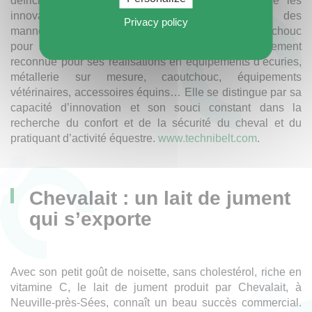
défricheur, Technibelt, basée à Argentan, multiplie les
innovations dans le domaine très spécialisé des
Privacy policy
mannequins de monte et des équipements en caoutchouc
pour salles vétérinaires. L’entreprise est plus largement
reconnue pour ses réalisations en équipements d’écuries,
métallerie sur mesure, caoutchouc, équipements
vétérinaires, accessoires équins… Elle se distingue par sa
capacité d’innovation et son souci constant dans la
recherche du confort et de la sécurité du cheval et du
pratiquant d’activité équestre.
www.technibelt.com
.
Chevalait : un lait de jument
qui s’exporte
Avec son petit goût de noisette, sans cholestérol, riche en
vitamine C, le lait de jument produit par Chevalait, à
Neuville-près-Sées, connaît un beau succès commercial.