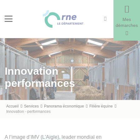
Recherche
Menu
Mes
démarches
Innovation -
performances
Fil
Accueil
Services
Panorama économique
Filière équine
Innovation - performances
d'Ariane
A l’image d’IMV (L'Aigle), leader mondial en