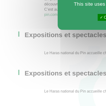
This site uses
découvrir l'élevage, avec une quar
C’est aussi la rencontre avec des p
pin.com
O
Expositions et spectacle
Le Haras national du Pin accueille 
Expositions et spectacle
Le Haras national du Pin accueille 