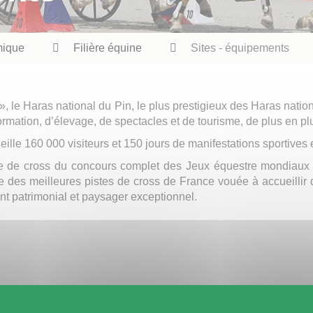
mique
Filière équine
Sites - équipements
, le Haras national du Pin, le plus prestigieux des Haras natio
formation, d’élevage, de spectacles et de tourisme, de plus en p
ille 160 000 visiteurs et 150 jours de manifestations sportives e
euve de cross du concours complet des Jeux équestre mondiaux 
e des meilleures pistes de cross de France vouée à accueillir 
t patrimonial et paysager exceptionnel.
au Haras national du Pin en fait le lieu le plus visité dans l’O