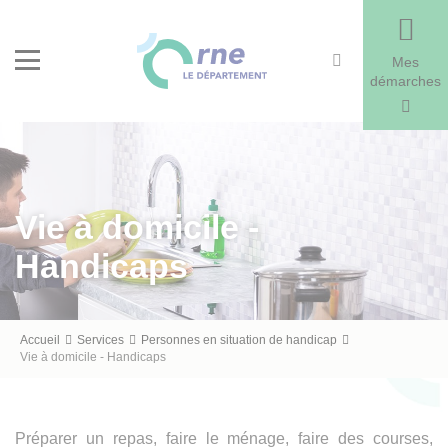
Recherche
Menu
Mes
démarches
Vie à domicile -
Handicaps
Fil
Accueil
Services
Personnes en situation de handicap
Vie à domicile - Handicaps
d'Ariane
Préparer un repas, faire le ménage, faire des courses,