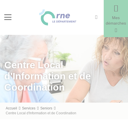
Recherche
Menu
Mes
démarches
Centre Local
d'Information et de
Coordination
Fil
Accueil
Services
Seniors
Centre Local d'Information et de Coordination
d'Ariane