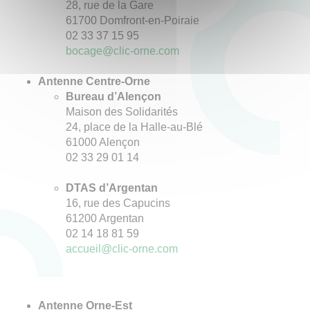
28, rue de la Gare
61700 Domfront-en-Poiraie
02 33 37 15 95
bocage@clic-orne.com
Antenne Centre-Orne
Bureau d’Alençon
Maison des Solidarités
24, place de la Halle-au-Blé
61000 Alençon
02 33 29 01 14
DTAS d’Argentan
16, rue des Capucins
61200 Argentan
02 14 18 81 59
accueil@clic-orne.com
Antenne Orne-Est