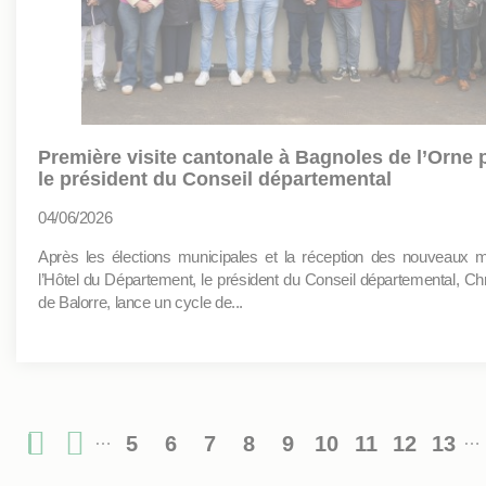
Première visite cantonale à Bagnoles de l’Orne 
le président du Conseil départemental
04/06/2026
Après les élections municipales et la réception des nouveaux 
l’Hôtel du Département, le président du Conseil départemental, Ch
de Balorre, lance un cycle de...
…
…
5
6
7
8
9
10
11
12
13
Pagination
Page
Page
Page
Page
Page
Page
Page
Page
Pag
Première
Page