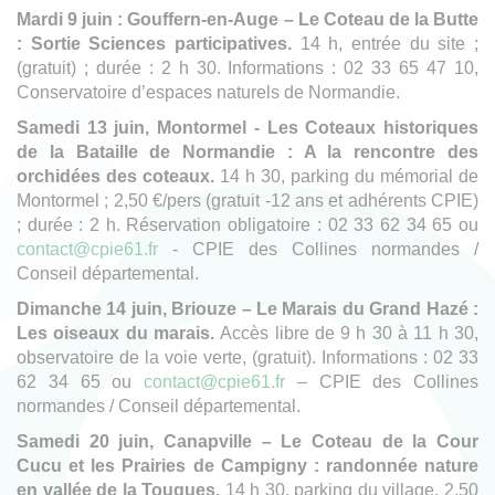
Mardi 9 juin : Gouffern-en-Auge – Le Coteau de la Butte
: Sortie Sciences participatives.
14 h, entrée du site ;
(gratuit) ; durée : 2 h 30. Informations : 02 33 65 47 10,
Conservatoire d’espaces naturels de Normandie.
Samedi 13 juin, Montormel - Les Coteaux historiques
de la Bataille de Normandie : A la rencontre des
orchidées des coteaux.
14 h 30, parking du mémorial de
Montormel ; 2,50 €/pers (gratuit -12 ans et adhérents CPIE)
; durée : 2 h. Réservation obligatoire : 02 33 62 34 65 ou
contact@cpie61.fr
- CPIE des Collines normandes /
Conseil départemental.
Dimanche 14 juin, Briouze – Le Marais du Grand Hazé :
Les oiseaux du marais.
Accès libre de 9 h 30 à 11 h 30,
observatoire de la voie verte, (gratuit). Informations : 02 33
62 34 65 ou
contact@cpie61.fr
– CPIE des Collines
normandes / Conseil départemental.
Samedi 20 juin, Canapville – Le Coteau de la Cour
Cucu et les Prairies de Campigny : randonnée nature
en vallée de la Touques.
14 h 30, parking du village, 2,50