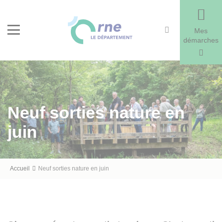
Recherche
Menu
Mes
démarches
Neuf sorties nature en
juin
Fil
Accueil
Neuf sorties nature en juin
d'Ariane