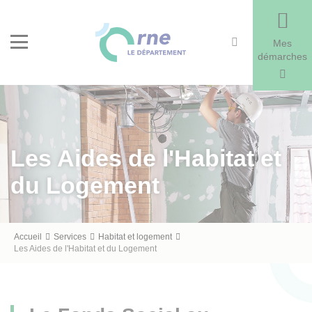
Recherche
Menu
Mes
démarches
Les Aides de l'Habitat et
du Logement
Fil
Accueil
Services
Habitat et logement
Les Aides de l'Habitat et du Logement
d'Ariane