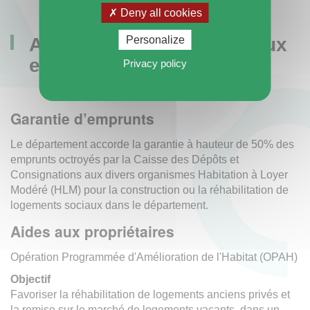
Deny all cookies
Aides aux bailleurs sociaux
Personalize
et aux communes
Privacy policy
Garantie d’emprunts
Le département accorde la garantie à hauteur de 50% des
emprunts octroyés par la Caisse des Dépôts et
Consignations aux divers organismes Habitation à Loyer
Modéré (HLM) pour la construction ou la réhabilitation de
logements sociaux dans le département.
Aides aux propriétaires
Opération Programmée d'Amélioration de l'Habitat (OPAH)
Objectif
Favoriser la réhabilitation de logements anciens privés et
la remise sur le marché de logements vacants, dans un