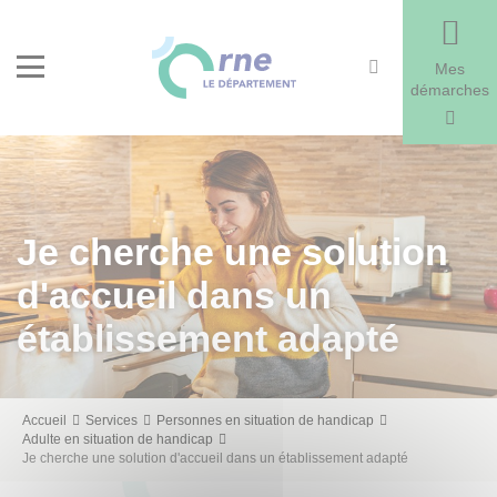
Recherche
Menu
Mes
démarches
Je cherche une solution
d'accueil dans un
établissement adapté
Fil
Accueil
Services
Personnes en situation de handicap
Adulte en situation de handicap
d'Ariane
Je cherche une solution d'accueil dans un établissement adapté