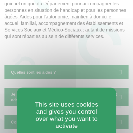
guichet unique du Département pour accompagner les
personnes en situation de handicap et pour les personnes
âgées. Aides pour l'autonomie, maintien à domicile,
accueil familial, accompagnement des établissements et
Services Sociaux et Médico-Sociaux : autant de missions
qui sont réparties au sein de différents services.
Quelles sont les aides ?
Je cherche une solution d'accueil dans un établissement
adapté
This site uses cookies
and gives you control
over what you want to
Construire mon parcours professionnel
activate