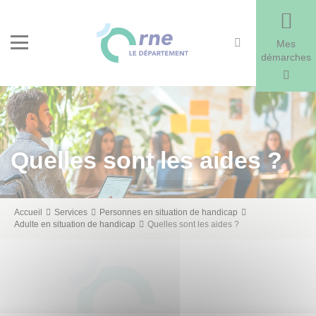
Recherche
Menu
Mes
démarches
Quelles sont les aides ?
Fil
Accueil
Services
Personnes en situation de handicap
Adulte en situation de handicap
Quelles sont les aides ?
d'Ariane