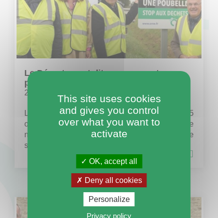
Le Département dit non aux routes-
poubelles
25.10.23
This site uses cookies
and gives you control
Le Conseil Départemental a lancé, ce mercredi 25
over what you want to
octobre, sa campagne « Stop aux déchets, la route
activate
n’est pas une poubelle ! ». Des panneaux de
sensibilisation vont fleurir sur le...
OK, accept all
Deny all cookies
Personalize
Privacy policy