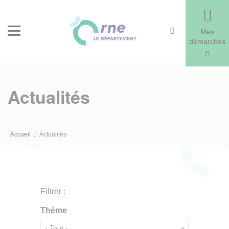
Recherche
Menu
Mes
démarches
Actualités
Fil
Accueil
Actualités
d'Ariane
Filtrer :
Thème
- Tout -