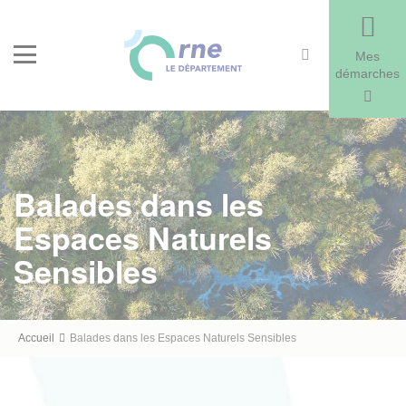
Recherche
Menu
Mes
démarches
Balades dans les
Espaces Naturels
Sensibles
Fil
Accueil
Balades dans les Espaces Naturels Sensibles
d'Ariane