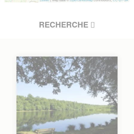
Leaflet
| Map data ©
OpenStreetMap
contributors,
CC-BY-SA
RECHERCHE
Ville
- Choisir une ville -
Rayon
0
0
50
Distance en
Kilomètres