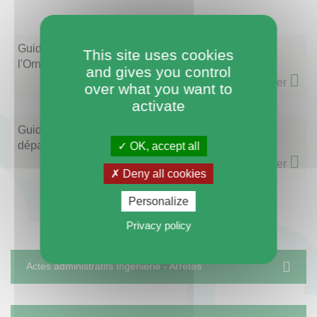
Guide de l'Agence départementale d'Ingénierie de
This site uses cookies
l'Orne
and gives you control
Télécharger
over what you want to
activate
Guide des exemples de réalisations de l'Agence
départementale d'Ingénierie de l'Orne
OK, accept all
Télécharger
Deny all cookies
Personalize
Privacy policy
Actes administratifs Ingénierie - Arrêtés