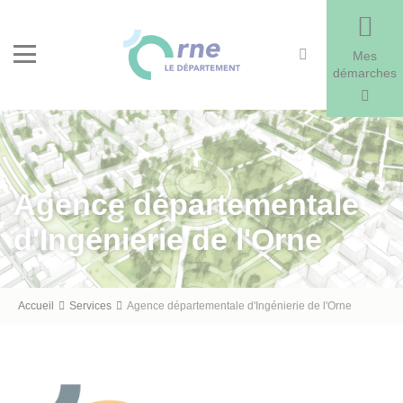
Recherche
Menu
Mes
démarches
Agence départementale
d'Ingénierie de l'Orne
Fil
Accueil
Services
Agence départementale d'Ingénierie de l'Orne
d'Ariane