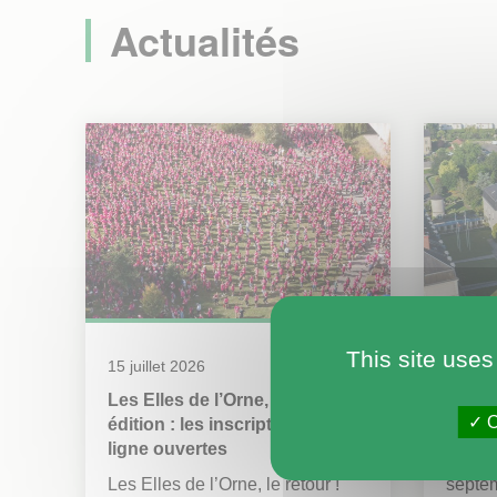
Actualités
This site uses
15 juillet 2026
9 juille
Les Elles de l’Orne, la 12e
Journ
O
édition : les inscriptions en
Patri
ligne ouvertes
Le sa
Les Elles de l’Orne, le retour !
septem