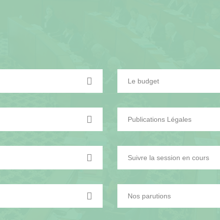
Le budget
Publications Légales
Suivre la session en cours
Nos parutions