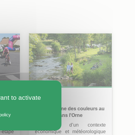
ant to activate
5 août 2026
eil
Août redonne des couleurs au
policy
age-
tourisme dans l'Orne
ntan
En dépit d’un contexte
e-étape
économique et météorologique