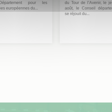
épartement pour les
du Tour de l’Avenir, le j
es européennes du...
août, le Conseil départe
se réjouit du...